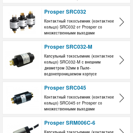
от 0 до 400 rpm
Prosper SRC032
250 rpm
Длина корпуса
Контактный токосъемник (контактное
кольцо) SRC032 от Prosper со
множественными выходами
от
до
мм
Размеры корпуса
Prosper SRC032-M
Ф4
Капсульный токосъемник (контактное
Ф4.8
кольцо) SRC032-M с внешним
Ф25 на 51.7
диаметром 32мм в Пыле-
Ф25 на 59.5
водонепроницаемом корпусе
Ф25 на 72.5
Ф25 на 85.5
Prosper SRC045
Ф32 на 64
Контактный токосъемник (контактное
Ф45 на 84.5
кольцо) SRC045 от Prosper со
множественными выходами
Prosper SRM006C-6
Капсульный токосъемник (контактное