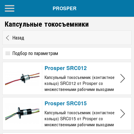
PROSPER
Капсульные токосъемники
Назад
Подбор по параметрам
Кол-во рабочих выходов
Prosper SRC012
от
до
Капсульный токосъемник (контактное
кольцо) SRC012 от Prosper со
Кол-во выходов на 2 A
множественными рабочими выходами
от
до
Prosper SRC015
Кол-во выходов на 5А
Капсульный токосъемник (контактное
кольцо) SRC015 от Prosper со
от
до
множественными рабочими выходами