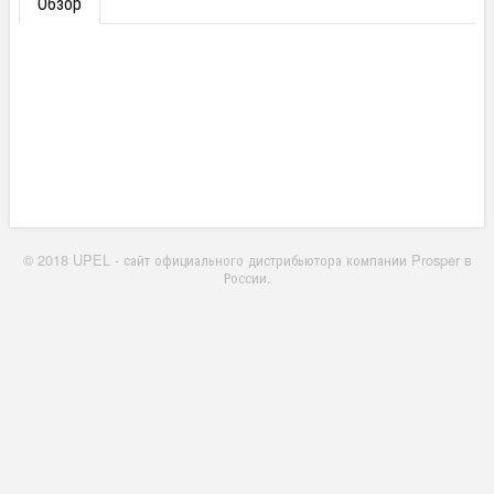
Обзор
© 2018 UPEL - сайт официального дистрибьютора компании Prosper в
России.