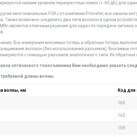
еризуются низким уровнем перекрестных помех (<-60 дБ) для оди
другие многоканальные FORJ от компании Princetel, все каналы 
а. Также возможно соединить два типа волокон в одном устройстве 
MRn является отличным решение для задач по передаче сигнала 
в.
ание. Все измерения вносимых потерь и обратных потерь выполня
сращивание волокон (без использования разъемов). Вносимые потер
измеряются с помощью разъемов аналогичного типа. Их обратные 
аказа оптического токосъемника Вам необходимо указать сл
д требуемой длины волны
а волны, нм
Код для 
165
162
159