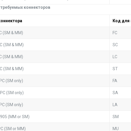
д требуемых коннекторов
коннектора
Код для 
C (SM & MM)
FC
C (SM & MM)
SC
C (SM & MM)
LC
C (SM & MM)
ST
PC (SM only)
FA
PC (SM only)
SA
PC (SM only)
LA
905 (MM or SM)
SM
C (SM or MM)
MU