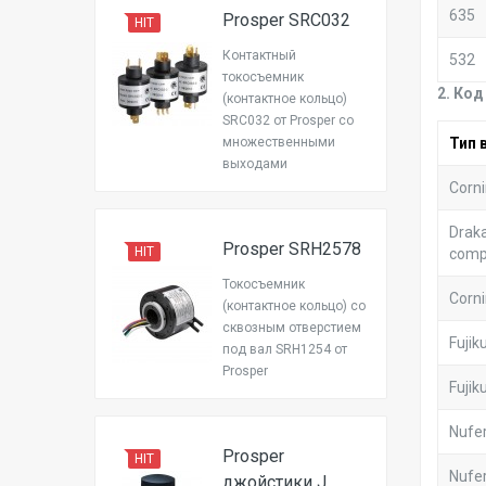
635
Prosper SRC032
HIT
Контактный
532
токосъемник
2. Ко
(контактное кольцо)
SRC032 от Prosper со
множественными
Тип 
выходами
Corn
Drak
Prosper SRH2578
HIT
comp
Токосъемник
Corni
(контактное кольцо) со
сквозным отверстием
Fuji
под вал SRH1254 от
Prosper
Fuji
Nufe
Prosper
HIT
Nufe
джойстики J