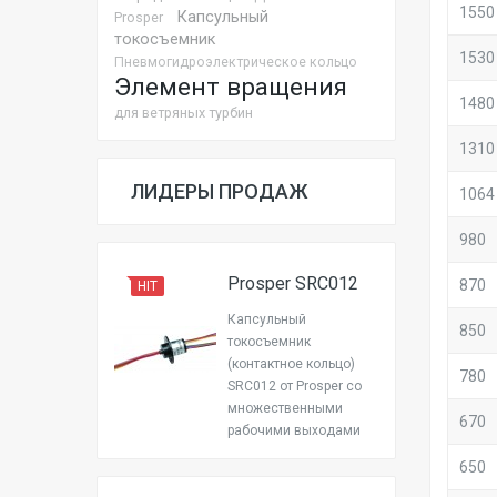
1550
Капсульный
Prosper
токосъемник
1530
Пневмогидроэлектрическое кольцо
Элемент вращения
1480
для ветряных турбин
1310
ЛИДЕРЫ ПРОДАЖ
1064
980
Prosper SRC012
870
HIT
Капсульный
850
токосъемник
(контактное кольцо)
780
SRC012 от Prosper со
множественными
670
рабочими выходами
650