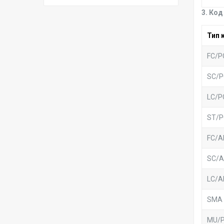
3. Ко
Тип 
FC/P
SC/P
LC/P
ST/P
FC/A
SC/A
LC/A
SMA 
MU/P