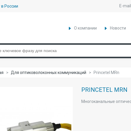
E-mail
 в России
О компании
Новости
ая
>
Для оптиковолоконных коммуникаций
>
Princetel MRn
PRINCETEL MRN
Многоканальные оптиче