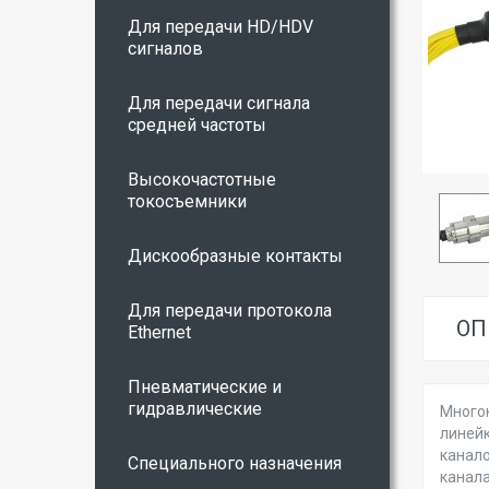
Для передачи HD/HDV
сигналов
Для передачи сигнала
средней частоты
Высокочастотные
токосъемники
Дискообразные контакты
Для передачи протокола
ОП
Ethernet
Пневматические и
гидравлические
Много
линейк
канало
Специального назначения
канала