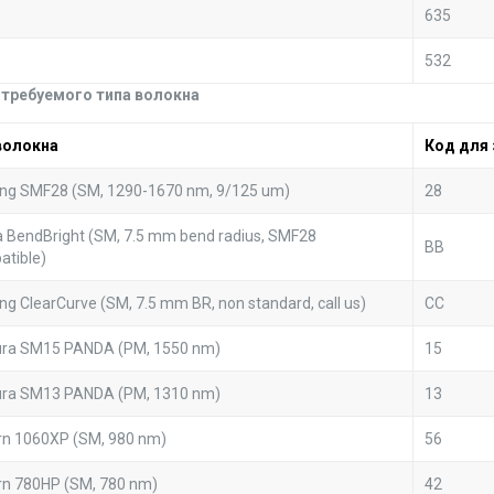
635
532
д требуемого типа волокна
волокна
Код для 
ing SMF28 (SM, 1290-1670 nm, 9/125 um)
28
a BendBright (SM, 7.5 mm bend radius, SMF28
BB
atible)
ng ClearCurve (SM, 7.5 mm BR, non standard, call us)
CC
kura SM15 PANDA (PM, 1550 nm)
15
kura SM13 PANDA (PM, 1310 nm)
13
rn 1060XP (SM, 980 nm)
56
rn 780HP (SM, 780 nm)
42