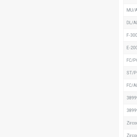
MU/A
DL/A
F-30
E-20
FC/P
ST/P
FC/A
3899
3899
Zirco
Zirco