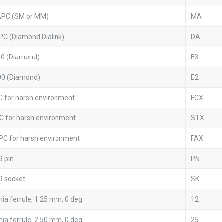
PC (SM or MM)
MA
PC (Diamond Dialink)
DA
00 (Diamond)
F3
00 (Diamond)
E2
C for harsh environment
FCX
C for harsh environment
STX
PC for harsh environment
FAX
9 pin
PN
9 socket
SK
nia ferrule, 1.25 mm, 0 deg
12
nia ferrule, 2.50 mm, 0 deg
25