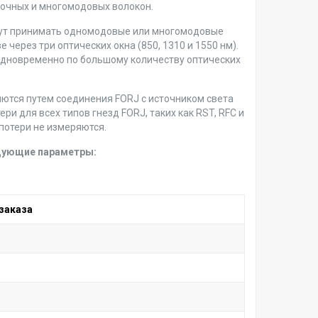
ночных и многомодовых волокон.
могут принимать одномодовые или многомодовые
через три оптических окна (850, 1310 и 1550 нм).
одновременно по большому количеству оптических
ются путем соединения FORJ с источником света
и для всех типов гнезд FORJ, таких как RST, RFC и
потери не измеряются.
едующие параметры:
заказа