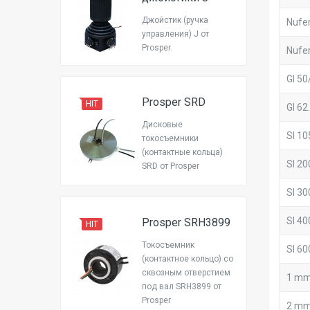
Джойстик (ручка
Nufe
управления) J от
Prosper.
Nufe
GI 50
Prosper SRD
HIT
GI 62
Дисковые
SI 10
токосъемники
(контактные кольца)
SI 20
SRD от Prosper
SI 30
SI 40
Prosper SRH3899
HIT
Токосъемник
SI 60
(контактное кольцо) со
сквозным отверстием
1 mm 
под вал SRH3899 от
Prosper
2 mm 