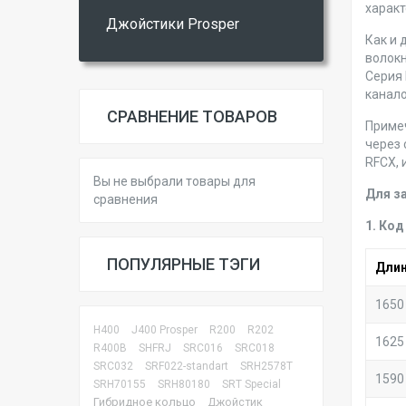
характ
Джойстики Prosper
Как и 
волокн
Серия 
канало
СРАВНЕНИЕ ТОВАРОВ
Примеч
через 
RFCX, 
Вы не выбрали товары для
Для з
сравнения
1. Ко
ПОПУЛЯРНЫЕ ТЭГИ
Длин
1650
H400
J400 Prosper
R200
R202
1625
R400B
SHFRJ
SRC016
SRC018
SRC032
SRF022-standart
SRH2578T
1590
SRH70155
SRH80180
SRT Special
Гибридное кольцо
Джойстик