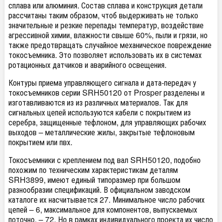
сплава или алюминия. Состав сплава и конструкция детали
рассчитаны таким образом, чтоб выдерживать не только
значительные и резкие перепады температур, воздействие
агрессивной химии, влажности свыше 60%, пыли и грязи, но
также предотвращать случайное механическое повреждение
токосъемника. Это позволяет использовать их в системах
ротационных датчиков и аварийного освещения.
Контуры приема управляющего сигнала и дата-передач у
токосъемников серии SRH50120 от Prosper разделены и
изготавливаются из из различных материалов. Так для
сигнальных цепей используются кабели с покрытием из
серебра, защищенные тефлоном, для управляющих рабочих
выходов – металлические жилы, закрытые тефлоновым
покрытием или пвх.
Токосъемники с креплением под вал SRH50120, подобно
похожим по техническим характеристикам деталям
SRH3899, имеют единый типоразмер при большом
разнообразии спецификаций. В официальном заводском
каталоге их насчитывается 27. Минимальное число рабочих
цепей – 6, максимальное для компонентов, выпускаемых
поточно, – 72. Но в рамках индивидуального проекта их число