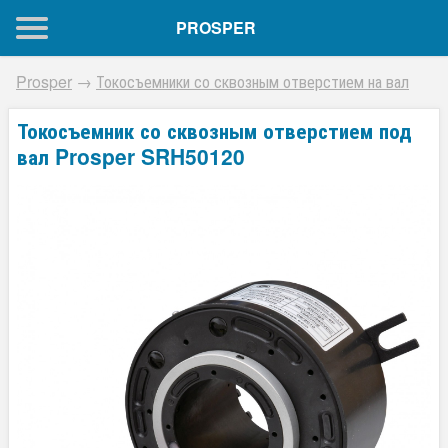
PROSPER
Prosper
→
Токосъемники со сквозным отверстием на вал
Токосъемник со сквозным отверстием под
вал Prosper SRH50120