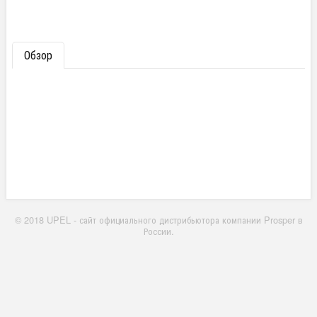
Обзор
© 2018 UPEL - сайт официального дистрибьютора компании Prosper в
России.